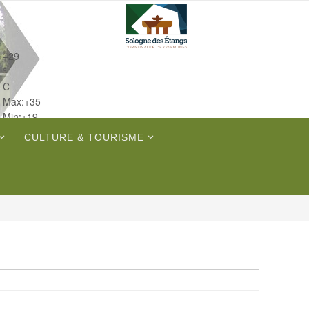
+
29
°
C
Max:
+
35
Min:
+
19
Lun.
CULTURE & TOURISME
Mar.
Mer.