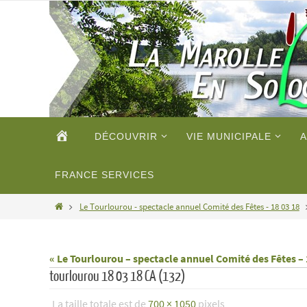
Passer
vers
le
contenu
Passer
ACCUEIL
DÉCOUVRIR
VIE MUNICIPALE
A
vers
le
contenu
FRANCE SERVICES
Home
Le Tourlourou - spectacle annuel Comité des Fêtes - 18 03 18
« Le Tourlourou – spectacle annuel Comité des Fêtes – 
tourlourou 18 03 18 CA (132)
La taille totale est de
700 × 1050
pixels