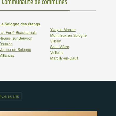
Communauté de communes
La Sologne des étangs
Yvoy-le-Marron
La- Ferté-Beauharnais
Montrieux-en-Sologne
Neung- sur-Beuvron
Villeny
Dhuizon
Saint-Viâtre
Vernou-en-Sologne
Veilleins
Millancay
Marcilly-en-Gault
PLAN DU SITE