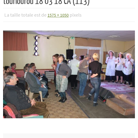
tourlourou 18 03 18 CA (113)
La taille totale est de
pixels
1575 × 1050