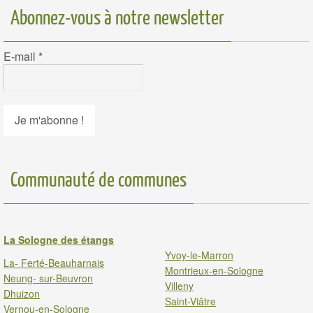
Abonnez-vous à notre newsletter
E-mail
*
Communauté de communes
La Sologne des étangs
Yvoy-le-Marron
La- Ferté-Beauharnais
Montrieux-en-Sologne
Neung- sur-Beuvron
Villeny
Dhuizon
Saint-Viâtre
Vernou-en-Sologne