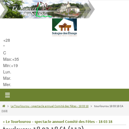
Passer
vers
le
contenu
+
28
°
C
Max:
+
35
Min:
+
19
Lun.
Mar.
Mer.
Home
Le Tourlourou - spectacle annuel Comité des Fêtes - 18 03 18
tourlourou 18 03 18 CA
(113)
« Le Tourlourou – spectacle annuel Comité des Fêtes – 18 03 18