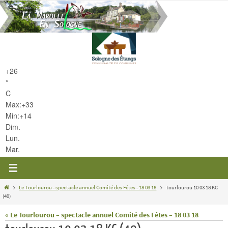
Passer
vers
le
contenu
+
26
°
C
Max:
+
33
Min:
+
14
Dim.
Lun.
Mar.
Home
Le Tourlourou - spectacle annuel Comité des Fêtes - 18 03 18
tourlourou 10 03 18 KC
(49)
« Le Tourlourou – spectacle annuel Comité des Fêtes – 18 03 18