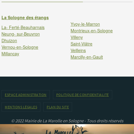
La Sologne des étangs
Yvoy-le-Marron
La- Ferté-Beauharnais
Montrieux-en-Sologne
Neung- sur-Beuvron
Villeny
Dhuizon
Saint-Viâtre
Vernou-en-Sologne
Veilleins
Millancay
Marcilly-en-Gault
ESPACE ADMINISTRATION
POLITIQUE DE CONFIDENTIALITÉ
MENTIONS LÉGALES
PLAN DU SITE
© 2022 Mairie de La Marolle en Sologne - Tous droits réservés