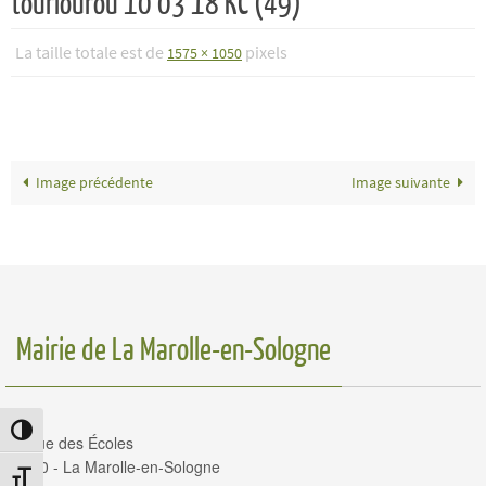
tourlourou 10 03 18 KC (49)
La taille totale est de
pixels
1575 × 1050
Image précédente
Image suivante
Mairie de La Marolle-en-Sologne
Passer en contraste élevé
14, rue des Écoles
41210 - La Marolle-en-Sologne
Changer la taille de la police