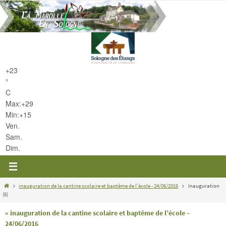
Passer
vers
le
contenu
+
23
°
C
Max:
+
29
Min:
+
15
Ven.
Sam.
Dim.
Home
inauguration de la cantine scolaire et baptême de l'école - 24/06/2016
Inauguration
(5)
« inauguration de la cantine scolaire et baptême de l’école –
24/06/2016