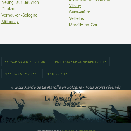
Neung- sur-Beuvron
Villeny
Dhuizon
Saint-Viâtre
Vernou-en-Sologne
Veilleins
Millancay
Marcilly-en-Gault
ESPACE ADMINISTRATION
POLITIQUE DE CONFIDENTIALITÉ
MENTIONS LÉGALES
PLAN DU SITE
© 2022 Mairie de La Marolle en Sologne - Tous droits réservés
Fonctionne avec
Nirvana
&
WordPress.