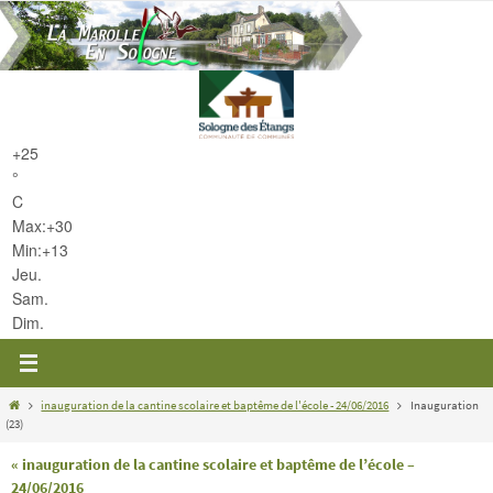
Passer
vers
le
contenu
+
25
°
C
Max:
+
30
Min:
+
13
Jeu.
Sam.
Dim.
Home
inauguration de la cantine scolaire et baptême de l'école - 24/06/2016
Inauguration
(23)
« inauguration de la cantine scolaire et baptême de l’école –
24/06/2016