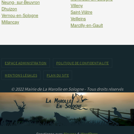
Neung- sur-Beuvron
Villeny
Dhuizon
Saint-Viâtre
Vernou-en-Sologne
Veilleins
Millancay
Marcilly-en-Gault
ESPACE ADMINISTRATION
POLITIQUE DE CONFIDENTIALITÉ
MENTIONS LÉGALES
PLAN DU SITE
© 2022 Mairie de La Marolle en Sologne - Tous droits réservés
Fonctionne avec
Nirvana
&
WordPress.