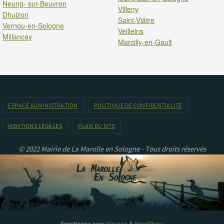
Neung- sur-Beuvron
Villeny
Dhuizon
Saint-Viâtre
Vernou-en-Sologne
Veilleins
Millancay
Marcilly-en-Gault
ESPACE ADMINISTRATION
POLITIQUE DE CONFIDENTIALITÉ
MENTIONS LÉGALES
PLAN DU SITE
© 2022 Mairie de La Marolle en Sologne - Tous droits réservés
Fonctionne avec
Nirvana
&
WordPress.