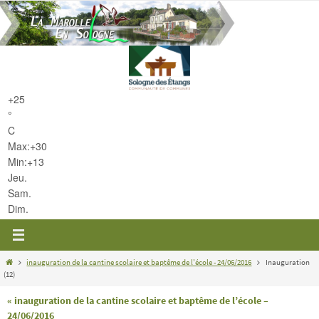
Passer
vers
le
contenu
+
25
°
C
Max:
+
30
Min:
+
13
Jeu.
Sam.
Dim.
Home
inauguration de la cantine scolaire et baptême de l'école - 24/06/2016
Inauguration
(12)
« inauguration de la cantine scolaire et baptême de l’école –
24/06/2016