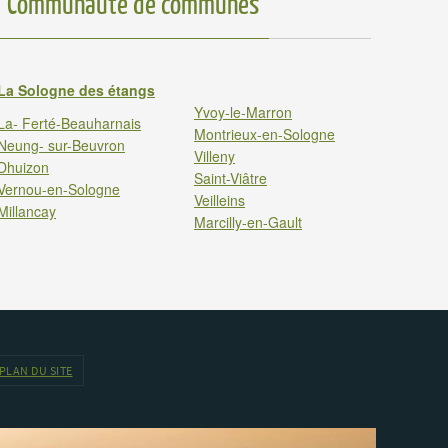
Communauté de communes
La Sologne des étangs
Yvoy-le-Marron
La- Ferté-Beauharnais
Montrieux-en-Sologne
Neung- sur-Beuvron
Villeny
Dhuizon
Saint-Viâtre
Vernou-en-Sologne
Veilleins
Millancay
Marcilly-en-Gault
PLAN DU SITE