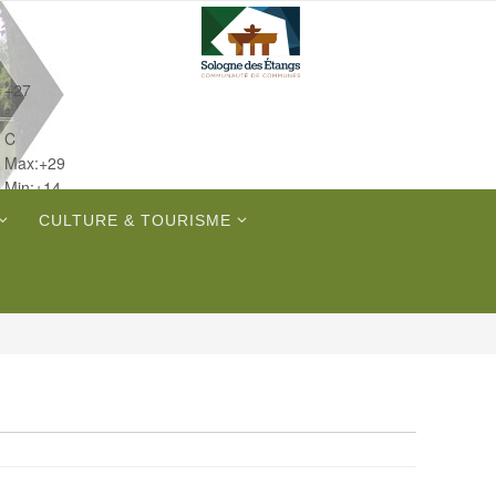
+
27
°
C
Max:
+
29
Min:
+
14
Mer.
CULTURE & TOURISME
Ven.
Sam.