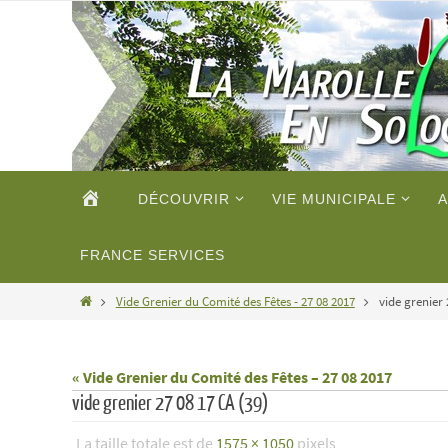
Passer
vers
le
contenu
Passer
ACCUEIL
DÉCOUVRIR
VIE MUNICIPALE
A
vers
le
contenu
FRANCE SERVICES
Home
Vide Grenier du Comité des Fêtes - 27 08 2017
vide grenier 
« Vide Grenier du Comité des Fêtes – 27 08 2017
vide grenier 27 08 17 CA (39)
La taille totale est de
1575 × 1050
pixels