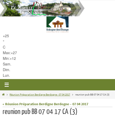
Passer
vers
le
contenu
+
25
°
C
Max:
+
27
Min:
+
12
Sam.
Dim.
Lun.
Home
Réunion Préparation Berdigne Berdogne - 07 04 2017
reunion pub BB 07 04 17 CA (3)
« Réunion Préparation Berdigne Berdogne – 07 04 2017
reunion pub BB 07 04 17 CA (3)