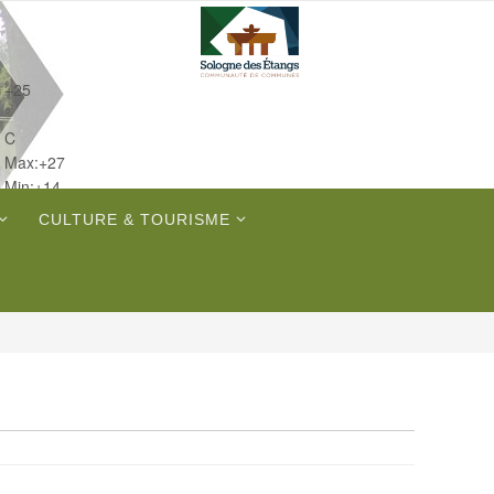
+
25
°
C
Max:
+
27
Min:
+
14
Ven.
CULTURE & TOURISME
Sam.
Dim.