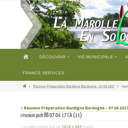
Passer
vers
le
contenu
Passer
ACCUEIL
DÉCOUVRIR
VIE MUNICIPALE
A
vers
le
contenu
FRANCE SERVICES
Home
Réunion Préparation Berdigne Berdogne - 07 04 2017
reun
« Réunion Préparation Berdigne Berdogne – 07 04 201
reunion pub BB 07 04 17 CA (11)
La taille totale est de
1024 × 683
pixels