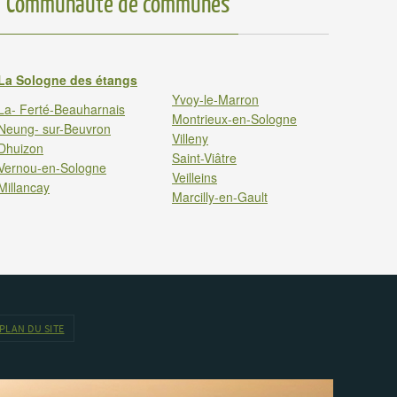
Communauté de communes
La Sologne des étangs
Yvoy-le-Marron
La- Ferté-Beauharnais
Montrieux-en-Sologne
Neung- sur-Beuvron
Villeny
Dhuizon
Saint-Viâtre
Vernou-en-Sologne
Veilleins
Millancay
Marcilly-en-Gault
PLAN DU SITE