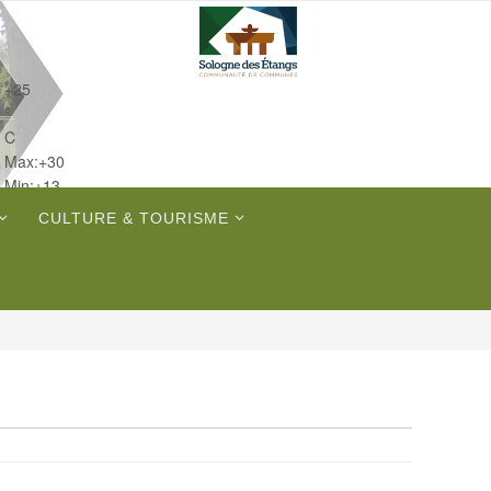
+
25
°
C
Max:
+
30
Min:
+
13
Jeu.
CULTURE & TOURISME
Sam.
Dim.