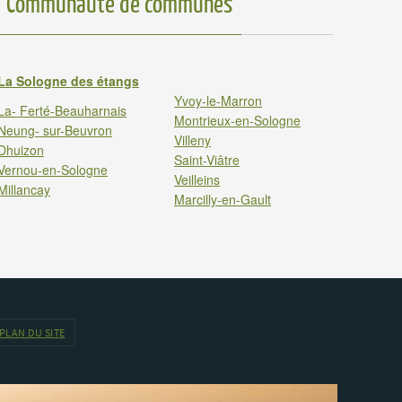
Communauté de communes
La Sologne des étangs
Yvoy-le-Marron
La- Ferté-Beauharnais
Montrieux-en-Sologne
Neung- sur-Beuvron
Villeny
Dhuizon
Saint-Viâtre
Vernou-en-Sologne
Veilleins
Millancay
Marcilly-en-Gault
PLAN DU SITE