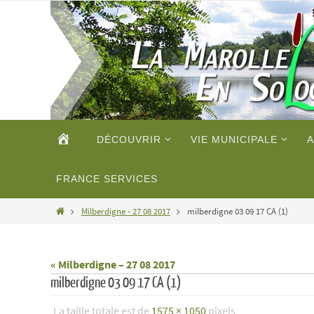
Passer
vers
le
contenu
Passer
ACCUEIL
DÉCOUVRIR
VIE MUNICIPALE
A
vers
le
contenu
FRANCE SERVICES
Home
Milberdigne - 27 08 2017
milberdigne 03 09 17 CA (1)
« Milberdigne – 27 08 2017
milberdigne 03 09 17 CA (1)
La taille totale est de
1575 × 1050
pixels