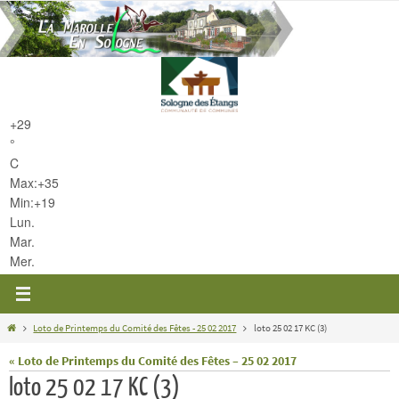
Passer
vers
le
contenu
+
29
°
C
Max:
+
35
Min:
+
19
Lun.
Mar.
Mer.
Home
Loto de Printemps du Comité des Fêtes - 25 02 2017
loto 25 02 17 KC (3)
« Loto de Printemps du Comité des Fêtes – 25 02 2017
loto 25 02 17 KC (3)