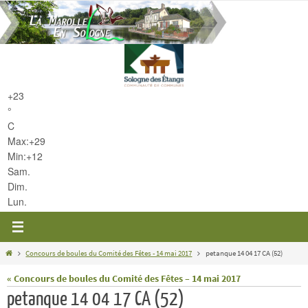
Passer
vers
le
contenu
+
23
°
C
Max:
+
29
Min:
+
12
Sam.
Dim.
Lun.
Home
Concours de boules du Comité des Fêtes - 14 mai 2017
petanque 14 04 17 CA (52)
« Concours de boules du Comité des Fêtes – 14 mai 2017
petanque 14 04 17 CA (52)