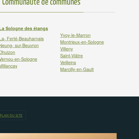
Communauté de communes
La Sologne des étangs
Yvoy-le-Marron
La- Ferté-Beauharnais
Montrieux-en-Sologne
Neung- sur-Beuvron
Villeny
Dhuizon
Saint-Viâtre
Vernou-en-Sologne
Veilleins
Millancay
Marcilly-en-Gault
PLAN DU SITE