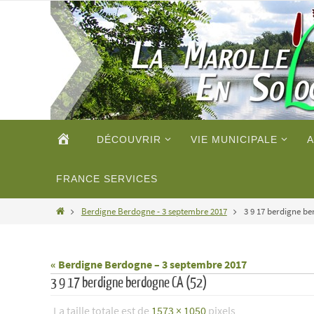
Passer
vers
le
contenu
Passer
ACCUEIL
DÉCOUVRIR
VIE MUNICIPALE
A
vers
le
contenu
FRANCE SERVICES
Home
Berdigne Berdogne - 3 septembre 2017
3 9 17 berdigne be
« Berdigne Berdogne – 3 septembre 2017
3 9 17 berdigne berdogne CA (52)
La taille totale est de
1573 × 1050
pixels