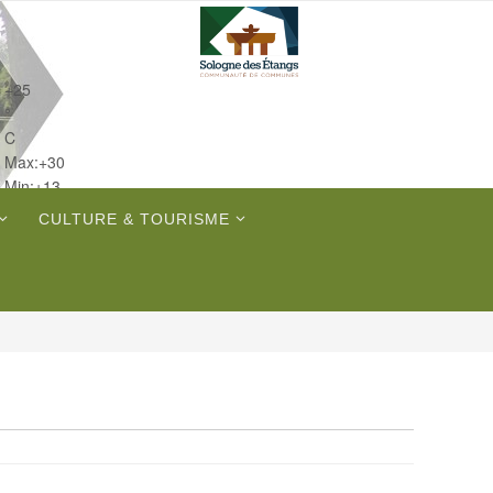
+
25
°
C
Max:
+
30
Min:
+
13
Jeu.
CULTURE & TOURISME
Sam.
Dim.