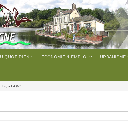
U QUOTIDIEN
ÉCONOMIE & EMPLOI
URBANISME
rdogne CA (52)