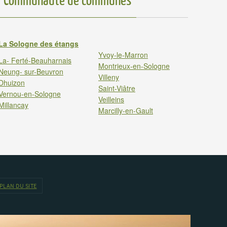
Communauté de communes
La Sologne des étangs
Yvoy-le-Marron
La- Ferté-Beauharnais
Montrieux-en-Sologne
Neung- sur-Beuvron
Villeny
Dhuizon
Saint-Viâtre
Vernou-en-Sologne
Veilleins
Millancay
Marcilly-en-Gault
PLAN DU SITE