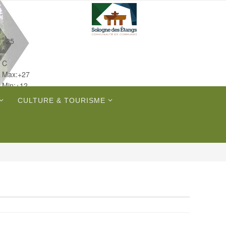
+
25
°
C
Max:
+
27
Min:
+
12
Sam.
CULTURE & TOURISME
Dim.
Lun.