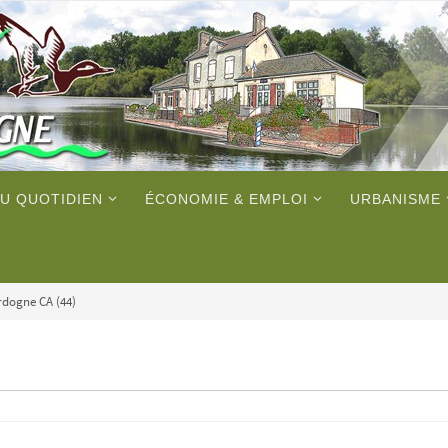
U QUOTIDIEN
ÉCONOMIE & EMPLOI
URBANISME
rdogne CA (44)