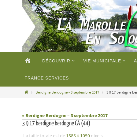
Passer
vers
le
contenu
Passer
ACCUEIL
DÉCOUVRIR
VIE MUNICIPALE
A
vers
le
contenu
FRANCE SERVICES
Home
Berdigne Berdogne - 3 septembre 2017
3 9 17 berdigne be
« Berdigne Berdogne – 3 septembre 2017
3 9 17 berdigne berdogne CA (44)
La taille totale est de
1585 × 1050
pixels