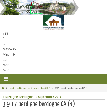
Passer
vers
le
contenu
+
29
°
C
Max:
+
35
Min:
+
19
Lun.
Mar.
Mer.
Home
Berdigne Berdogne - 3 septembre 2017
3 9 17 berdigne berdogne CA (4)
« Berdigne Berdogne – 3 septembre 2017
3 9 17 berdigne berdogne CA (4)