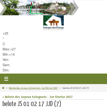
Passer
vers
le
contenu
+
25
°
C
Max:
+
27
Min:
+
14
Ven.
Sam.
Dim.
Home
Belote des Joyeux Solognots - 1er février 2017
belote JS 01 02 17 JJD (7)
« Belote des Joyeux Solognots – 1er février 2017
belote JS 01 02 17 JJD (7)