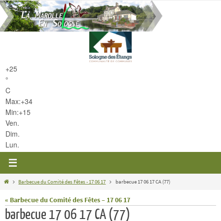
Passer
vers
le
contenu
+
25
°
C
Max:
+
34
Min:
+
15
Ven.
Dim.
Lun.
Home
Barbecue du Comité des Fêtes - 17 06 17
barbecue 17 06 17 CA (77)
« Barbecue du Comité des Fêtes – 17 06 17
barbecue 17 06 17 CA (77)