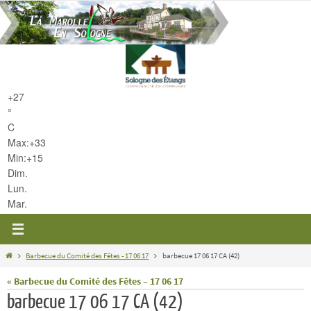
Passer
vers
le
contenu
+
27
°
C
Max:
+
33
Min:
+
15
Dim.
Lun.
Mar.
Home
Barbecue du Comité des Fêtes - 17 06 17
barbecue 17 06 17 CA (42)
« Barbecue du Comité des Fêtes – 17 06 17
barbecue 17 06 17 CA (42)