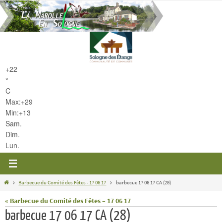
Passer
vers
le
contenu
+
22
°
C
Max:
+
29
Min:
+
13
Sam.
Dim.
Lun.
Home
Barbecue du Comité des Fêtes - 17 06 17
barbecue 17 06 17 CA (28)
« Barbecue du Comité des Fêtes – 17 06 17
barbecue 17 06 17 CA (28)