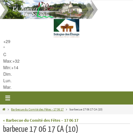
Passer
vers
le
contenu
+
29
°
C
Max:
+
32
Min:
+
14
Dim.
Lun.
Mar.
Home
Barbecue du Comité des Fêtes - 17 06 17
barbecue 17 06 17 CA (10)
« Barbecue du Comité des Fêtes – 17 06 17
barbecue 17 06 17 CA (10)