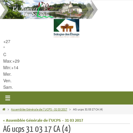
Passer
vers
le
contenu
+
27
°
C
Max:
+
29
Min:
+
14
Mer.
Ven.
Sam.
Home
Assemblée Générale de l'UCPS - 31 03 2017
AG ucps 31 03 17 CA (4)
« Assemblée Générale de l’UCPS – 31 03 2017
AG ucps 31 03 17 CA (4)