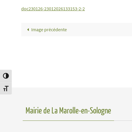
doc230126-23012026133153-2-2
Image précédente
Passer en contraste élevé
Changer la taille de la police
Mairie de La Marolle-en-Sologne