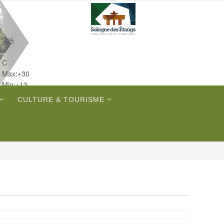
+
25
°
C
Max:
+
30
Min:
+
13
Jeu.
CULTURE & TOURISME
Sam.
Dim.