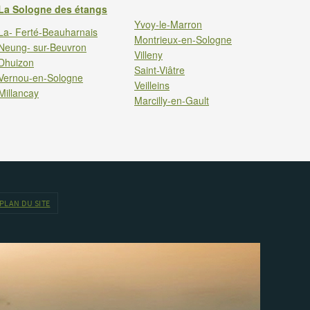
La Sologne des étangs
Yvoy-le-Marron
La- Ferté-Beauharnais
Montrieux-en-Sologne
Neung- sur-Beuvron
Villeny
Dhuizon
Saint-Viâtre
Vernou-en-Sologne
Veilleins
Millancay
Marcilly-en-Gault
PLAN DU SITE