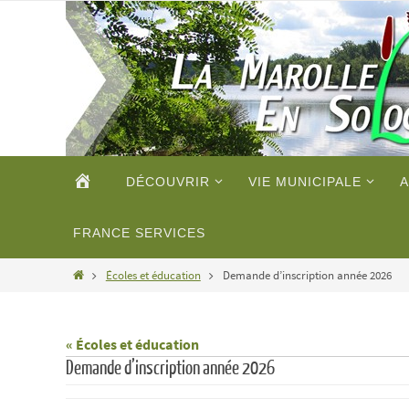
Passer
vers
le
contenu
Passer
ACCUEIL
DÉCOUVRIR
VIE MUNICIPALE
A
vers
le
contenu
FRANCE SERVICES
Home
Écoles et éducation
Demande d’inscription année 2026
« Écoles et éducation
Demande d’inscription année 2026