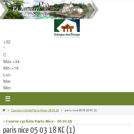
Passer
vers
le
contenu
+
32
°
C
Max:
+
34
Min:
+
19
Lun.
Mar.
Mer.
Home
Course cycliste Paris-Nice - 05 03 18
paris nice 05 03 18 KC (1)
« Course cycliste Paris-Nice – 05 03 18
paris nice 05 03 18 KC (1)