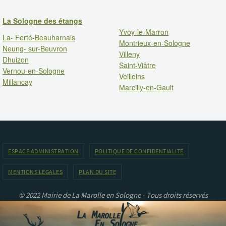
La Sologne des étangs
Yvoy-le-Marron
La- Ferté-Beauharnais
Montrieux-en-Sologne
Neung- sur-Beuvron
Villeny
Dhuizon
Saint-Viâtre
Vernou-en-Sologne
Veilleins
Millancay
Marcilly-en-Gault
ESPACE ADMINISTRATION
POLITIQUE DE CONFIDENTIALITÉ
MENTIONS LÉGALES
PLAN DU SITE
© 2022 Mairie de La Marolle en Sologne - Tous droits réservés