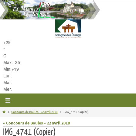
Passer
vers
le
contenu
+
29
°
C
Max:
+
35
Min:
+
19
Lun.
Mar.
Mer.
Home
Concours de Boules - 22 avril 2018
IMG_4741 (Copier)
« Concours de Boules – 22 avril 2018
IMG_4741 (Copier)