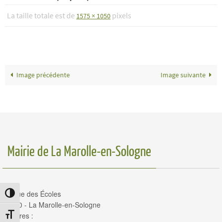
La taille totale est de
pixels
1575 × 1050
Image précédente
Image suivante
Mairie de La Marolle-en-Sologne
14, rue des Écoles
Passer en contraste élevé
41210 - La Marolle-en-Sologne
Horaires :
Changer la taille de la police