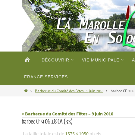
Passer
vers
le
contenu
Passer
ACCUEIL
DÉCOUVRIR
VIE MUNICIPALE
A
vers
le
contenu
FRANCE SERVICES
Home
Barbecue du Comité des Fêtes - 9 juin 2018
barbec CF 9 06 
« Barbecue du Comité des Fêtes – 9 juin 2018
barbec CF 9 06 18 CA (33)
La taille totale est de
1575 × 1050
pixels