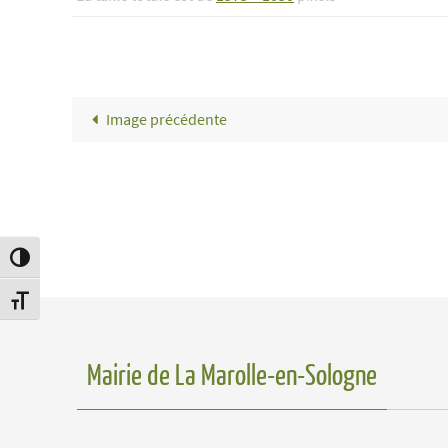
Image précédente
Passer en contraste élevé
Changer la taille de la police
Mairie de La Marolle-en-Sologne