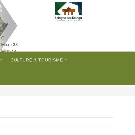
+
26
°
C
Max:
+
33
Min:
+
14
Dim.
CULTURE & TOURISME
Lun.
Mar.