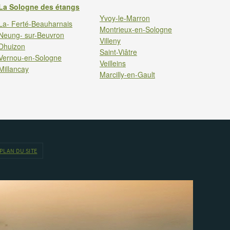
La Sologne des étangs
Yvoy-le-Marron
La- Ferté-Beauharnais
Montrieux-en-Sologne
Neung- sur-Beuvron
Villeny
Dhuizon
Saint-Viâtre
Vernou-en-Sologne
Veilleins
Millancay
Marcilly-en-Gault
PLAN DU SITE