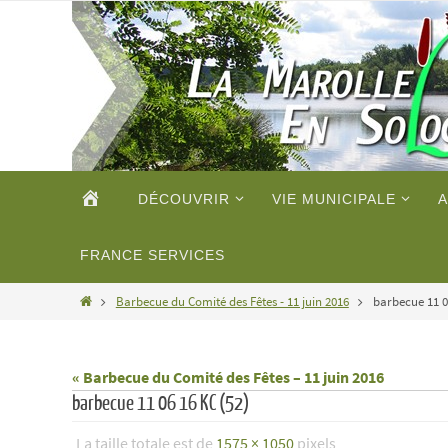
Passer
vers
le
contenu
Passer
ACCUEIL
DÉCOUVRIR
VIE MUNICIPALE
A
vers
le
contenu
FRANCE SERVICES
Home
Barbecue du Comité des Fêtes - 11 juin 2016
barbecue 11 0
« Barbecue du Comité des Fêtes – 11 juin 2016
barbecue 11 06 16 KC (52)
La taille totale est de
1575 × 1050
pixels