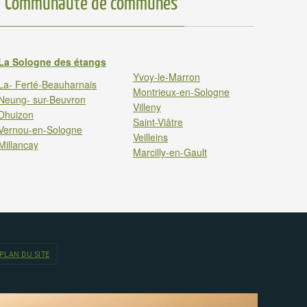
Communauté de communes
La Sologne des étangs
Yvoy-le-Marron
La- Ferté-Beauharnais
Montrieux-en-Sologne
Neung- sur-Beuvron
Villeny
Dhuizon
Saint-Viâtre
Vernou-en-Sologne
Veilleins
Millancay
Marcilly-en-Gault
PLAN DU SITE