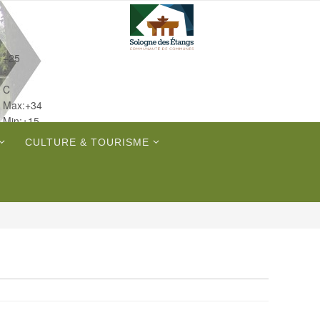
+
25
°
C
Max:
+
34
Min:
+
15
Ven.
CULTURE & TOURISME
Dim.
Lun.