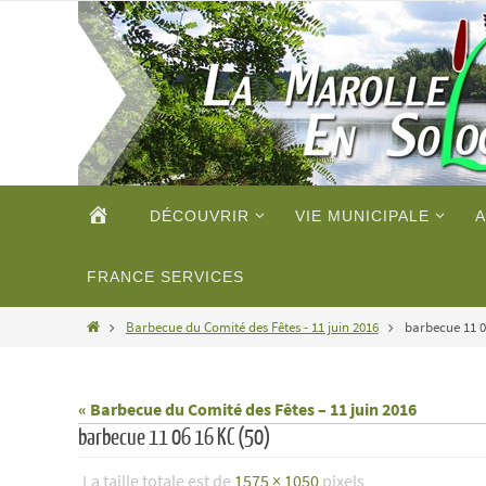
Passer
vers
le
contenu
Passer
ACCUEIL
DÉCOUVRIR
VIE MUNICIPALE
A
vers
le
contenu
FRANCE SERVICES
Home
Barbecue du Comité des Fêtes - 11 juin 2016
barbecue 11 0
« Barbecue du Comité des Fêtes – 11 juin 2016
barbecue 11 06 16 KC (50)
La taille totale est de
1575 × 1050
pixels