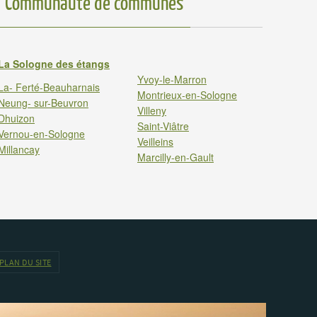
Communauté de communes
La Sologne des étangs
Yvoy-le-Marron
La- Ferté-Beauharnais
Montrieux-en-Sologne
Neung- sur-Beuvron
Villeny
Dhuizon
Saint-Viâtre
Vernou-en-Sologne
Veilleins
Millancay
Marcilly-en-Gault
PLAN DU SITE