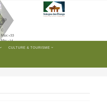
+
29
°
C
Max:
+
33
Min:
+
14
Dim.
CULTURE & TOURISME
Lun.
Mar.