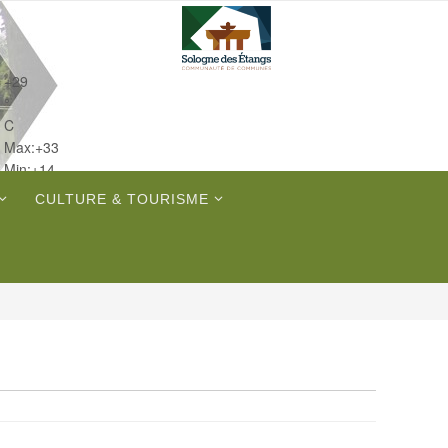
+
29
°
C
Max:
+
33
Min:
+
14
Dim.
CULTURE & TOURISME
Lun.
Mar.