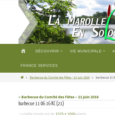
Passer
vers
le
contenu
Passer
ACCUEIL
DÉCOUVRIR
VIE MUNICIPALE
A
vers
le
contenu
FRANCE SERVICES
Home
Barbecue du Comité des Fêtes - 11 juin 2016
barbecue 11 0
« Barbecue du Comité des Fêtes – 11 juin 2016
barbecue 11 06 16 KC (21)
La taille totale est de
1575 × 1050
pixels