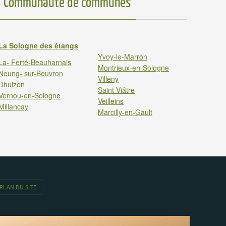
Communauté de communes
La Sologne des étangs
Yvoy-le-Marron
La- Ferté-Beauharnais
Montrieux-en-Sologne
Neung- sur-Beuvron
Villeny
Dhuizon
Saint-Viâtre
Vernou-en-Sologne
Veilleins
Millancay
Marcilly-en-Gault
PLAN DU SITE