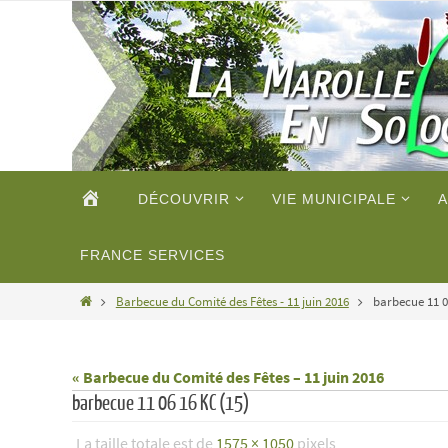
Passer
vers
le
contenu
Passer
ACCUEIL
DÉCOUVRIR
VIE MUNICIPALE
A
vers
le
contenu
FRANCE SERVICES
Home
Barbecue du Comité des Fêtes - 11 juin 2016
barbecue 11 0
« Barbecue du Comité des Fêtes – 11 juin 2016
barbecue 11 06 16 KC (15)
La taille totale est de
1575 × 1050
pixels