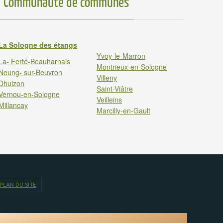
Communauté de communes
La Sologne des étangs
Yvoy-le-Marron
La- Ferté-Beauharnais
Montrieux-en-Sologne
Neung- sur-Beuvron
Villeny
Dhuizon
Saint-Viâtre
Vernou-en-Sologne
Veilleins
Millancay
Marcilly-en-Gault
PLAN DU SITE