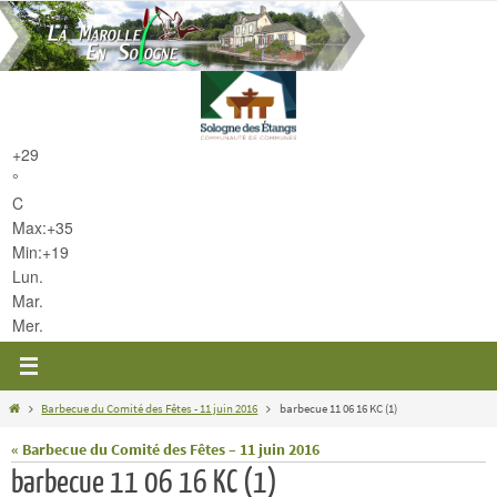
Passer
vers
le
contenu
+
29
°
C
Max:
+
35
Min:
+
19
Lun.
Mar.
Mer.
Home
Barbecue du Comité des Fêtes - 11 juin 2016
barbecue 11 06 16 KC (1)
« Barbecue du Comité des Fêtes – 11 juin 2016
barbecue 11 06 16 KC (1)