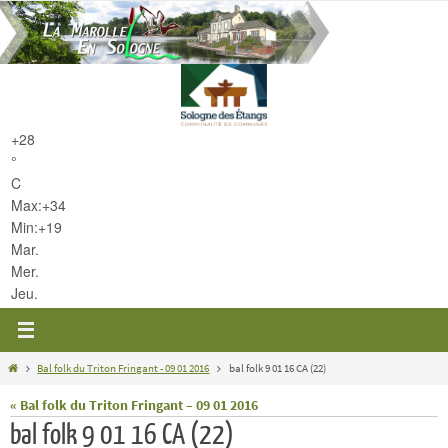
Passer
vers
le
contenu
+
28
°
C
Max:
+
34
Min:
+
19
Mar.
Mer.
Jeu.
Home
Bal folk du Triton Fringant - 09 01 2016
bal folk 9 01 16 CA (22)
« Bal folk du Triton Fringant – 09 01 2016
bal folk 9 01 16 CA (22)