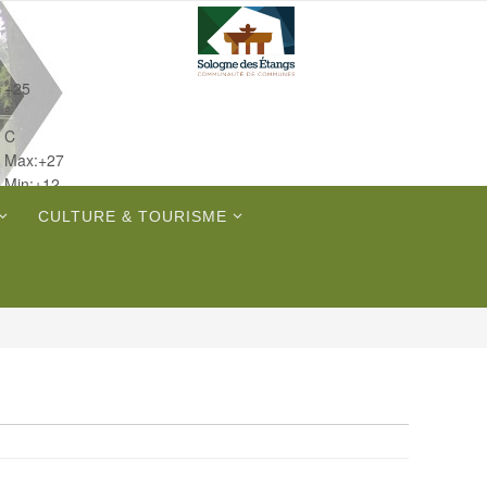
+
25
°
C
Max:
+
27
Min:
+
12
Sam.
CULTURE & TOURISME
Dim.
Lun.