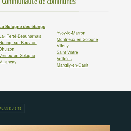
Communauté de communes
La Sologne des étangs
Yvoy-le-Marron
La- Ferté-Beauharnais
Montrieux-en-Sologne
Neung- sur-Beuvron
Villeny
Dhuizon
Saint-Viâtre
Vernou-en-Sologne
Veilleins
Millancay
Marcilly-en-Gault
PLAN DU SITE