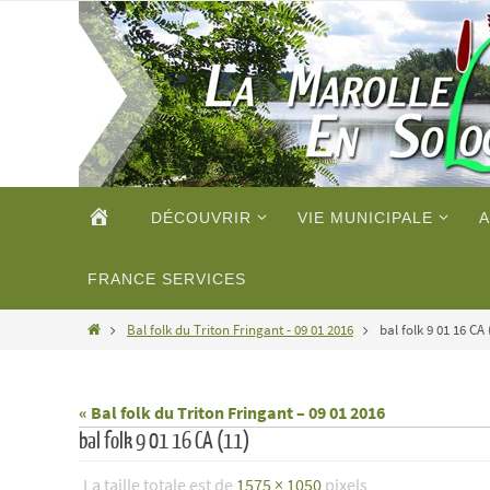
Passer
vers
le
contenu
Passer
ACCUEIL
DÉCOUVRIR
VIE MUNICIPALE
A
vers
le
contenu
FRANCE SERVICES
Home
Bal folk du Triton Fringant - 09 01 2016
bal folk 9 01 16 CA 
« Bal folk du Triton Fringant – 09 01 2016
bal folk 9 01 16 CA (11)
La taille totale est de
1575 × 1050
pixels