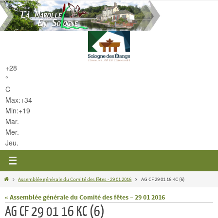
Passer
vers
le
contenu
+
28
°
C
Max:
+
34
Min:
+
19
Mar.
Mer.
Jeu.
Home
Assemblée générale du Comité des fêtes - 29 01 2016
AG CF 29 01 16 KC (6)
« Assemblée générale du Comité des fêtes – 29 01 2016
AG CF 29 01 16 KC (6)